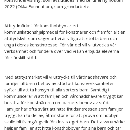
Hör min röst och se mig... - 2020
2022 (Okka Foundation), som grundarbete.
Klimatförändrings kraft 2020
Attitydmärket för konsthobbyn är ett
Konst på två språk 2018-2020
kommunikationshjälpmedel för konstnärer och framför allt en
Sharing the same roots - 2019
attitydskylt som säger att vi är villiga att stötta barn och
unga i deras konstintresse. För vår del vill vi utveckla vår
Downloading Future - 2019
verksamhet och fundera över vad vi kan erbjuda eleverna
för särskilt stöd.
Danselfie 2017-2018
Tillgång till konst 2016-2018
Med attitysmärket vill vi uttrycka till vårdnadshavare och
familjer till barn i behov av stöd att konstverksamheten
North-South 2011-2015
syftar till att ta hänsyn till alla sorters barn. Samtidigt
Fenris 2014
kommunicerar vi att familjen och vårdnadshavare tryggt kan
berätta för konstnärerna om barnets behov av stöd.
We move as we dance
Familjer har ofta svårt att hitta fritidsintressen som familjen
tryggt kan ta del av, åtminstone för att pröva om hobbyn
Australian Youth Dance Festival 2019
skulle bli framgångsrik för deras eget barn. Detta varumärke
hjälper familjer att hitta konsthobbyer för sina barn och tar
ABC'd