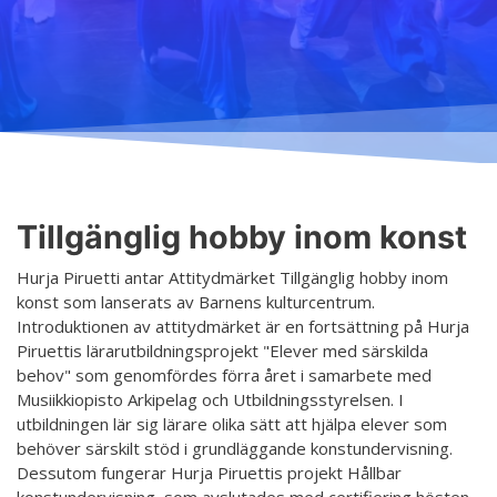
Undervisning
Ordningsregler
Allmänt
Schema
Principer för ett säkrare utrymme
Anmälning
Salar
Tillgänglig hobby inom konst
Terminsavgifter
Koski
Tjänster
Dansgrenar
Hurja Piruettis verksamhetsår
Olika nivåer
Tillgänglig hobby inom konst
Kontakt
Planen för jämställdhet och likabehandling
Lärarna
Hurja Piruetti antar Attitydmärket Tillgänglig hobby inom
Projekt
konst som lanserats av Barnens kulturcentrum.
Dansetikett
Introduktionen av attitydmärket är en fortsättning på Hurja
D4EA - Dance fore Eco-Anxiety
Piruettis lärarutbildningsprojekt "Elever med särskilda
behov" som genomfördes förra året i samarbete med
Ung kulturambassadör för Finland
Musiikkiopisto Arkipelag och Utbildningsstyrelsen. I
utbildningen lär sig lärare olika sätt att hjälpa elever som
DanceMe UP 2019-2022
behöver särskilt stöd i grundläggande konstundervisning.
Sri Lanka - kultur utbyte 2020
Dessutom fungerar Hurja Piruettis projekt Hållbar
konstundervisning, som avslutades med certifiering hösten