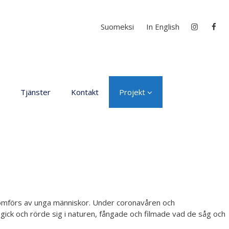
Välj ditt språk
Suomeksi
In English
Tjänster
Kontakt
Projekt
D4EA - Dance fore Eco-
Anxiety
Ung kulturambassadör
för Finland
DanceMe UP 2019-2022
Sri Lanka - kultur utbyte
genomförs av unga människor. Under coronavåren och
2020
ick och rörde sig i naturen, fångade och filmade vad de såg och
Hör min röst och se