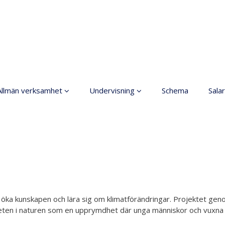
Allmän verksamhet
Undervisning
Schema
Salar
Grundläggande
Allmänt
konstundervisning
Anmälning
Ordningsregler
Terminsavgifter
rinciper för ett säkrare
utrymme
Dansgrenar
Tillgänglig hobby inom
Olika nivåer
 att öka kunskapen och lära sig om klimatförändringar. Projektet 
konst
eten i naturen som en upprymdhet där unga människor och vuxna g
Lärarna
Koski