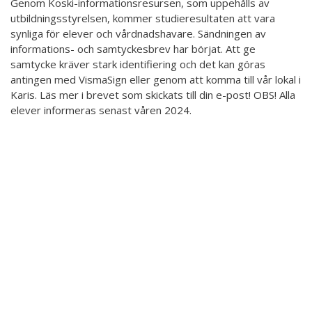
Genom Koski-informationsresursen, som uppehålls av
Hör min röst och se mig... - 2020
utbildningsstyrelsen, kommer studieresultaten att vara
synliga för elever och vårdnadshavare. Sändningen av
Klimatförändrings kraft 2020
informations- och samtyckesbrev har börjat. Att ge
samtycke kräver stark identifiering och det kan göras
Konst på två språk 2018-2020
antingen med VismaSign eller genom att komma till vår lokal i
Sharing the same roots - 2019
Karis. Läs mer i brevet som skickats till din e-post! OBS! Alla
elever informeras senast våren 2024.
Downloading Future - 2019
Danselfie 2017-2018
Tillgång till konst 2016-2018
North-South 2011-2015
Fenris 2014
We move as we dance
Australian Youth Dance Festival 2019
ABC'd