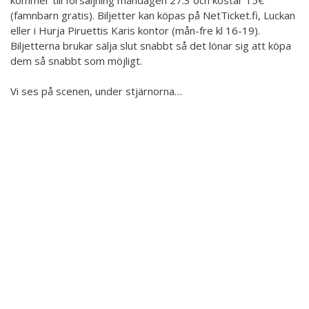
Hör min röst och se mig... - 2020
(famnbarn gratis). Biljetter kan köpas på NetTicket.fi, Luckan
eller i Hurja Piruettis Karis kontor (mån-fre kl 16-19).
Klimatförändrings kraft 2020
Biljetterna brukar sälja slut snabbt så det lönar sig att köpa
dem så snabbt som möjligt.
Konst på två språk 2018-2020
Vi ses på scenen, under stjärnorna…
Sharing the same roots - 2019
Downloading Future - 2019
Danselfie 2017-2018
Tillgång till konst 2016-2018
North-South 2011-2015
Fenris 2014
We move as we dance
Australian Youth Dance Festival 2019
ABC'd