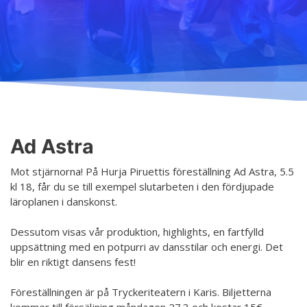
Undervisning
Ordningsregler
Allmänt
Schema
Principer för ett säkrare utrymme
Anmälning
Salar
Tillgänglig hobby inom konst
Terminsavgifter
Koski
Tjänster
Dansgrenar
Hurja Piruettis verksamhetsår
Olika nivåer
Ad Astra
Kontakt
Planen för jämställdhet och likabehandling
Lärarna
Mot stjärnorna! På Hurja Piruettis föreställning Ad Astra, 5.5
Projekt
kl 18, får du se till exempel slutarbeten i den fördjupade
Dansetikett
läroplanen i danskonst.
D4EA - Dance fore Eco-Anxiety
Dessutom visas vår produktion, highlights, en fartfylld
Ung kulturambassadör för Finland
uppsättning med en potpurri av dansstilar och energi. Det
blir en riktigt dansens fest!
DanceMe UP 2019-2022
Sri Lanka - kultur utbyte 2020
Föreställningen är på Tryckeriteatern i Karis. Biljetterna
kommer till försäljning måndagen 27.3 och kostar 15€