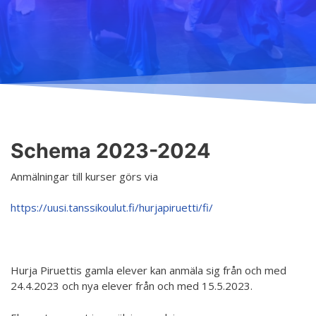
Undervisning
Ordningsregler
Allmänt
Schema
Principer för ett säkrare utrymme
Anmälning
Salar
Tillgänglig hobby inom konst
Terminsavgifter
Koski
Tjänster
Dansgrenar
Hurja Piruettis verksamhetsår
Olika nivåer
Schema 2023-2024
Kontakt
Planen för jämställdhet och likabehandling
Lärarna
Anmälningar till kurser görs via
Projekt
Dansetikett
https://uusi.tanssikoulut.fi/hurjapiruetti/fi/
D4EA - Dance fore Eco-Anxiety
Ung kulturambassadör för Finland
Hurja Piruettis gamla elever kan anmäla sig från och med
DanceMe UP 2019-2022
24.4.2023 och nya elever från och med 15.5.2023.
Sri Lanka - kultur utbyte 2020