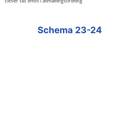
Elever tas emot i anmälningsordning.
Hör min röst och se mig... - 2020
Klimatförändrings kraft 2020
Schema 23-24
Konst på två språk 2018-2020
Sharing the same roots - 2019
Downloading Future - 2019
Danselfie 2017-2018
Tillgång till konst 2016-2018
North-South 2011-2015
Fenris 2014
We move as we dance
Australian Youth Dance Festival 2019
ABC'd