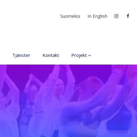
Välj ditt språk
Suomeksi
In English
Tjänster
Kontakt
Projekt
D4EA - Dance fore Eco-
Anxiety
Ung kulturambassadör
för Finland
DanceMe UP 2019-2022
Sri Lanka - kultur utbyte
2020
Hör min röst och se