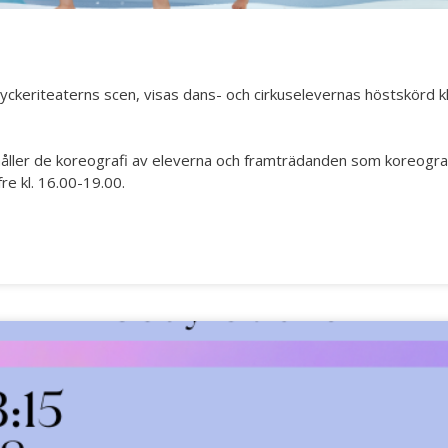
ryckeriteaterns scen, visas dans- och cirkuselevernas höstskörd k
håller de koreografi av eleverna och framträdanden som koreografe
fre kl. 16.00-19.00.