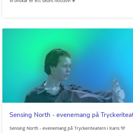
Vi önskar er ett skönt höstlov! 🍂
Sensing North - evenemang på Tryckeriteate
Sensing North - evenemang på Tryckeriteatern i Karis 🩵