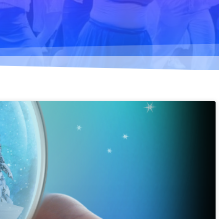
mig... - 2020
Klimatförändrings kraft
2020
Konst på två språk
2018-2020
Sharing the same roots
- 2019
Downloading Future -
2019
Danselfie 2017-2018
Tillgång till konst 2016-
2018
North-South 2011-2015
Fenris 2014