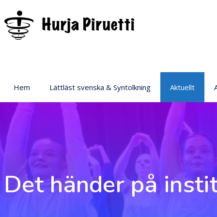
Hem
Lättläst svenska & Syntolkning
Aktuellt
P
Det händer på insti