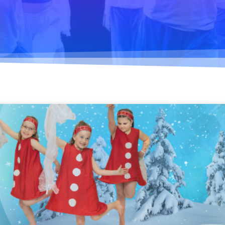
Dansetikett
urja Piruettis
verksamhetsår
Planen för jämställdhet
och likabehandling