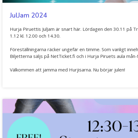
JulJam 2024
Hurja Piruettis JulJam är snart här. Lördagen den 30.11 på T
1.12 kl. 12.00 och 14.30.
Föreställningarna räcker ungefär en timme. Som vanligt inne
Biljetterna säljs på NetTicket.fi och i Hurja Piruets aula mån-
Välkommen att jamma med Hurjisarna. Nu börjar julen!