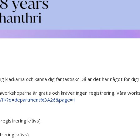
ig klackarna och känna dig fantastisk? Då är det här något för dig!
nworkshoparna är gratis och kräver ingen registrering. Våra works
uetti/fi/?q=department%3A26&page=1
registrering krävs)
rering krävs)