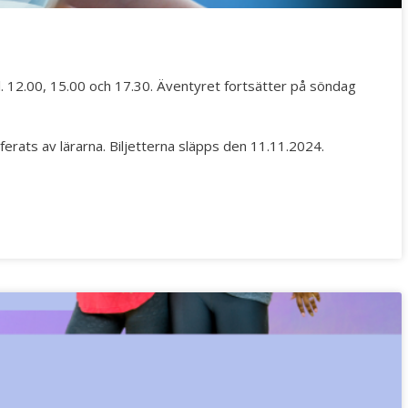
We move as we dance
Australian Youth Dance
Festival 2019
l. 12.00, 15.00 och 17.30. Äventyret fortsätter på söndag
ABC'd
rats av lärarna. Biljetterna släpps den 11.11.2024.