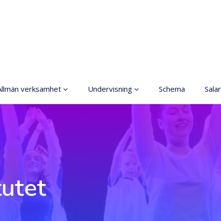
Allmän verksamhet
Undervisning
Schema
Salar
Grundläggande
Allmänt
konstundervisning
Anmälning
Ordningsregler
Terminsavgifter
rinciper för ett säkrare
utrymme
Dansgrenar
tutet
Tillgänglig hobby inom
Olika nivåer
konst
Lärarna
Koski