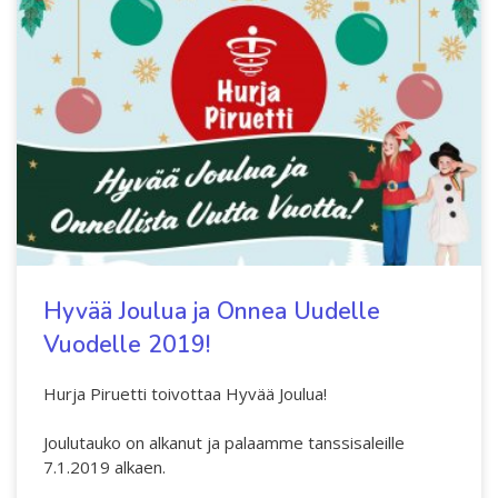
ABC´d
ABC'd?
Säännöt
Lataa video täältä
Teams
Supervisors
Suurlähettilään puhe
Hyvää Joulua ja Onnea Uudelle
Vuodelle 2019!
Hurja Piruetti toivottaa Hyvää Joulua!
Joulutauko on alkanut ja palaamme tanssisaleille
7.1.2019 alkaen.