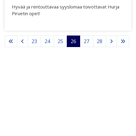
Hyvää ja rentouttavaa syyslomaa toivottavat Hurja
Piruetin opet!
23
24
25
26
27
28