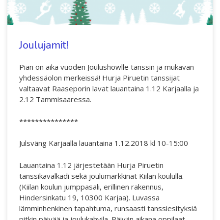
Joulujamit!
Pian on aika vuoden Joulushowlle tanssin ja mukavan
yhdessäolon merkeissä! Hurja Piruetin tanssijat
valtaavat Raaseporin lavat lauantaina 1.12 Karjaalla ja
2.12 Tammisaaressa.
***************
Julsväng Karjaalla lauantaina 1.12.2018 kl 10-15:00
Lauantaina 1.12 järjestetään Hurja Piruetin
tanssikavalkadi sekä joulumarkkinat Kiilan koululla.
(Kiilan koulun jumppasali, erillinen rakennus,
Hindersinkatu 19, 10300 Karjaa). Luvassa
lämminhenkinen tapahtuma, runsaasti tanssiesityksiä
pitkin päivää ja joulukahvila. Päivän aikana oppilaat