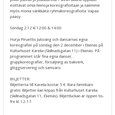
esittävät omia hienoja koreografioitaan ja näemme
myös monia värikkäitä ryhmäkoreografioita. Vapaa
pääsy.
Söndag 2.12 kl 12:00 & 14:00
Hurja Piruettis Julsväng och dansarnas egna
koreografier på söndag den 2 december i Ekenäs på
Kulturhuset Karelia (Skillnadsgatan 11) i Ekenäs. På
programmet står fina egna danser,
gruppkoreografier, försäljning av bakverk,
glöggservering och samvaro.
BILJETTER:
Biljetterna till Karelia kostar 5 €. Bara famnbarn
gratis: Biljetter kan köpas från Kulturhuset Karelia
(Skillnadsgatan 11, Ekenäs). Biljettluckan är öppen tis-
fre kl. 12-17.