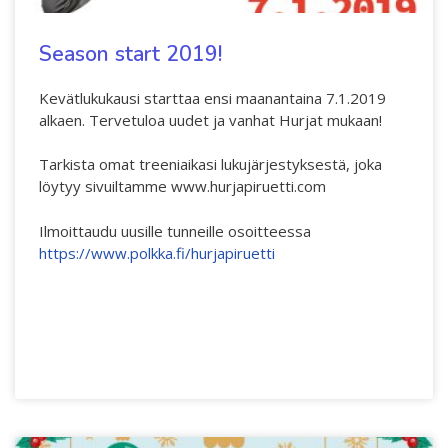
Interlaced 2020
Season start 2019!
Ilmastonmuutos voima 2020
Kuulethan ääneni, näethän minut... 2020
Kevätlukukausi starttaa ensi maanantaina 7.1.2019
alkaen. Tervetuloa uudet ja vanhat Hurjat mukaan!
Taide kahdella kielellä 2018-2020
Tarkista omat treeniaikasi lukujärjestyksestä, joka
Downloading Future 2019
löytyy sivuiltamme
www.hurjapiruetti.com
Australian Youth Dance Festival 2019
Ilmoittaudu uusille tunneille osoitteessa
Sharing the same roots 2019
https://www.polkka.fi/hurjapiruetti
Danselfie 2017-2018
Access to art 2016-2018
Fenris 2014-2015
North-South 2011-2015
We move as we dance