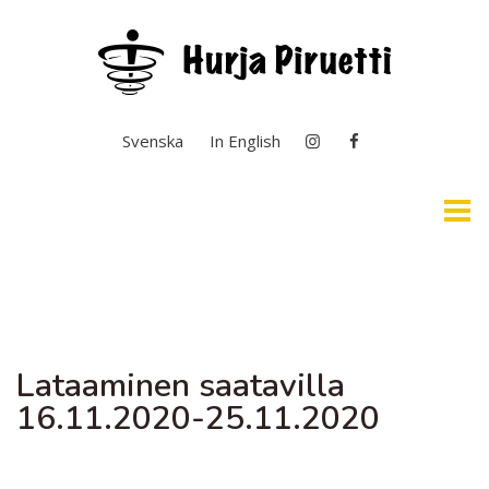
Valitse kieli
Svenska
In English
Etusivu
Selkosuomi & Kuvailutulkkaus
Lataaminen saatavilla
Ajankohtaista
16.11.2020-25.11.2020
Yleistä toiminnasta
Taiteen perusopetus